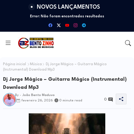
NOVOS LANÇAMENTOS
Error:
Não foram encontrados resultados
Página inicial
Música
Dj Jorge Mágico – Guitarra Mágico
(Instrumental) Download Mp3
Dj Jorge Mágico – Guitarra Mágico (Instrumental)
Download Mp3
By -
João Bento Maduvo
0
fevereiro 26, 2026
0 minute read