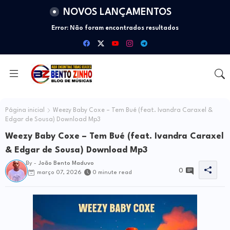
NOVOS LANÇAMENTOS
Error:
Não foram encontrados resultados
Página inicial
Weezy Baby Coxe – Tem Bué (feat. Ivandra Caraxel &
Edgar de Sousa) Download Mp3
Weezy Baby Coxe – Tem Bué (feat. Ivandra Caraxel
& Edgar de Sousa) Download Mp3
By -
João Bento Maduvo
0
março 07, 2026
0 minute read