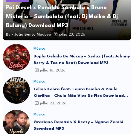
Pai Diesel x Ronaldo Sambala x Bruno
Misterio – Sambaleta (feat. Dj Maike & Dj
Balang) Download MP3
By -
João Bento Maduvo
julho 23, 2026
Música
Dupla Gelado De Múcua – Seduz (feat. Johnny
Berry & Teo no Beat) Download MP3
julho 16, 2026
Música
Telmo Kebra feat. Laura Pemba & Paulo
Kibrilha – Chulo Não Vive De Flex Download
MP3
julho 23, 2026
Música
Graciano Damásio X Deezy – Ngana Zambi
Download MP3