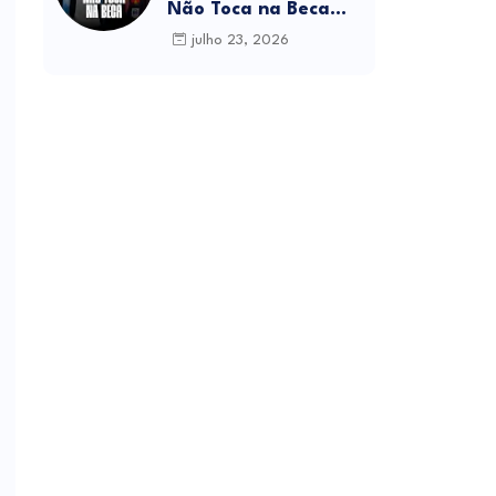
Não Toca na Beca
(feat. Anair Hebo &
julho 23, 2026
Skayler Mekie)
Download MP3