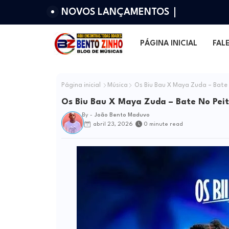
NOVOS LANÇAMENTOS
PÁGINA INICIAL
FAL
Página inicial
Música
Os Biu Bau X Maya Zuda – Bate 
Os Biu Bau X Maya Zuda – Bate No Pei
By -
João Bento Maduvo
abril 23, 2026
0 minute read