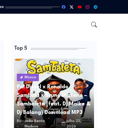
os
Top 5
Música
Pai Diesel x Ronaldo
Sambala x Bruno Misterio –
Sambaleta (feat. Dj Maike &
Dj Balang) Download MP3
By
João Bento
julho 23,
-
Maduvo
2026