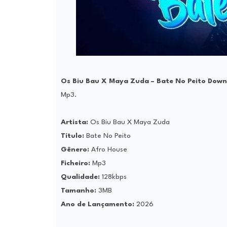
Os Biu Bau X Maya Zuda – Bate No Peito Dow
Mp3.
Artista:
Os Biu Bau X Maya Zuda
Título:
Bate No Peito
Gênero:
Afro House
Ficheiro:
Mp3
Qualidade:
128kbps
Tamanho:
3MB
Ano de Lançamento:
2026