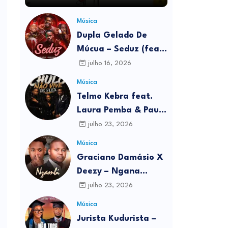
Música
Dupla Gelado De
Múcua – Seduz (feat.
Johnny Berry & Teo
julho 16, 2026
no Beat) Download
Música
MP3
Telmo Kebra feat.
Laura Pemba & Paulo
Kibrilha – Chulo Não
julho 23, 2026
Vive De Flex
Música
Download MP3
Graciano Damásio X
Deezy – Ngana
Zambi Download MP3
julho 23, 2026
Música
Jurista Kudurista –