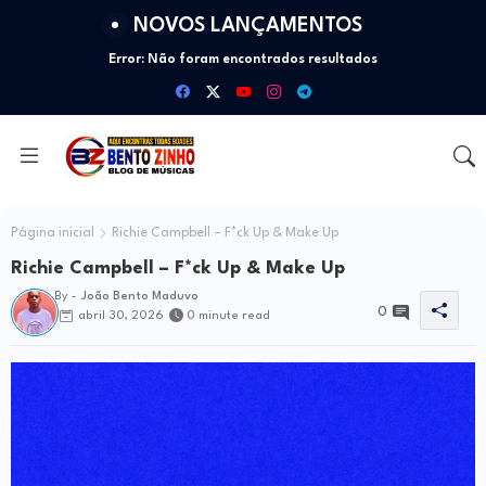
NOVOS LANÇAMENTOS
Error:
Não foram encontrados resultados
Página inicial
Richie Campbell – F*ck Up & Make Up
Richie Campbell – F*ck Up & Make Up
By -
João Bento Maduvo
0
abril 30, 2026
0 minute read