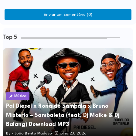
Enviar um comentário (0)
Top 5
Música
Pai Diesel x Ronaldo Sambala x Bruno
Misterio – Sambaleta (feat. Dj Maike & Dj
Balang) Download MP3
By -
João Bento Maduvo
julho 23, 2026