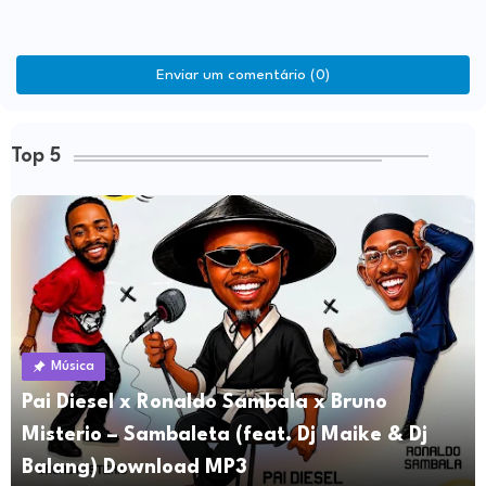
Enviar um comentário (0)
Top 5
Música
Pai Diesel x Ronaldo Sambala x Bruno
Misterio – Sambaleta (feat. Dj Maike & Dj
Balang) Download MP3