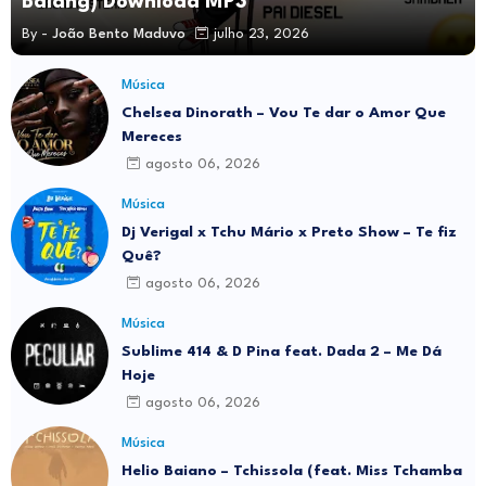
Balang) Download MP3
By -
João Bento Maduvo
julho 23, 2026
Música
Chelsea Dinorath – Vou Te dar o Amor Que
Mereces
agosto 06, 2026
Música
Dj Verigal x Tchu Mário x Preto Show – Te fiz
Quê?
agosto 06, 2026
Música
Sublime 414 & D Pina feat. Dada 2 – Me Dá
Hoje
agosto 06, 2026
Música
Helio Baiano – Tchissola (feat. Miss Tchamba