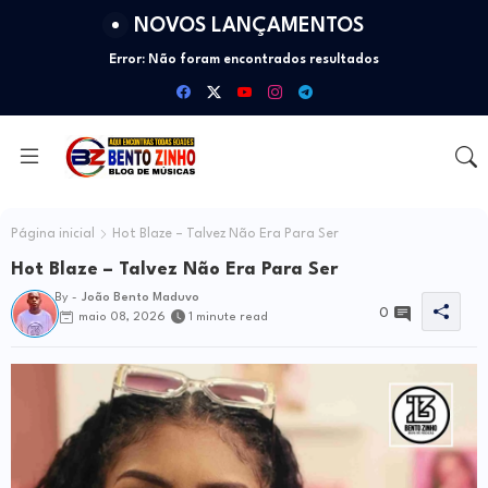
NOVOS LANÇAMENTOS
Error:
Não foram encontrados resultados
Página inicial
Hot Blaze – Talvez Não Era Para Ser
Hot Blaze – Talvez Não Era Para Ser
By -
João Bento Maduvo
0
maio 08, 2026
1 minute read