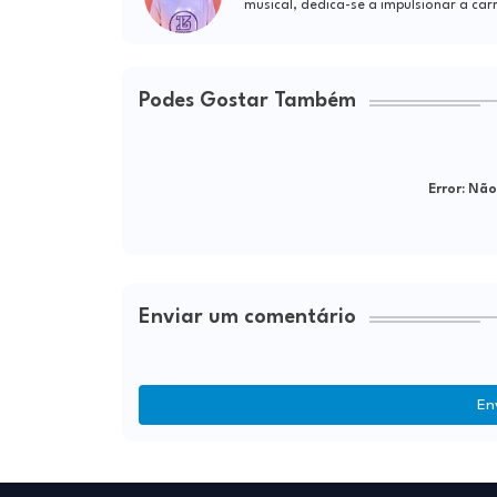
musical, dedica-se a impulsionar a car
Podes Gostar Também
Error:
Não 
Enviar um comentário
En