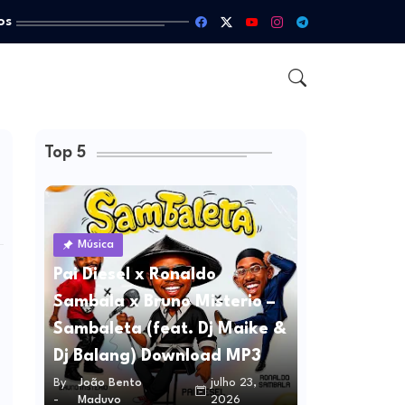
os
Top 5
Música
Pai Diesel x Ronaldo
Sambala x Bruno Misterio –
Sambaleta (feat. Dj Maike &
Dj Balang) Download MP3
By
João Bento
julho 23,
-
Maduvo
2026