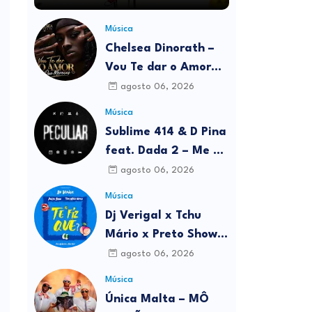
Música
Chelsea Dinorath –
Vou Te dar o Amor
Que Mereces
agosto 06, 2026
Música
Sublime 414 & D Pina
feat. Dada 2 – Me Dá
Hoje
agosto 06, 2026
Música
Dj Verigal x Tchu
Mário x Preto Show –
Te fiz Quê?
agosto 06, 2026
Música
Única Malta – MÔ