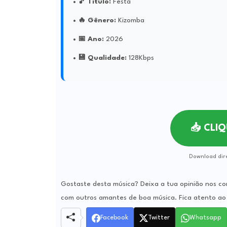
🎵 Título:
Festa
🔥 Gênero:
Kizomba
📅 Ano:
2026
💾 Qualidade:
128Kbps
📥 CLI
Download dir
Gostaste desta música? Deixa a tua opinião nos co
com outros amantes de boa música. Fica atento ao 
Facebook
Twitter
Whatsapp