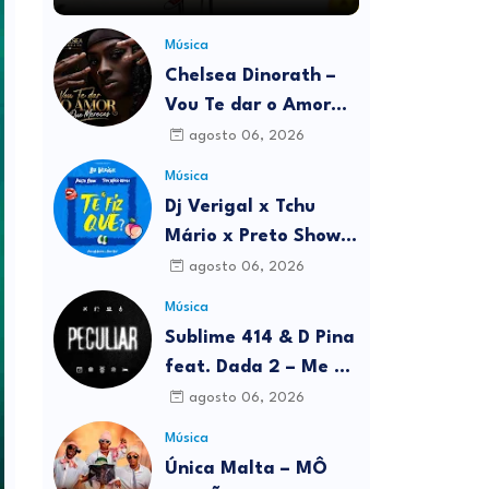
Música
Chelsea Dinorath –
Vou Te dar o Amor
Que Mereces
agosto 06, 2026
Música
Dj Verigal x Tchu
Mário x Preto Show –
Te fiz Quê?
agosto 06, 2026
Música
Sublime 414 & D Pina
feat. Dada 2 – Me Dá
Hoje
agosto 06, 2026
Música
Única Malta – MÔ