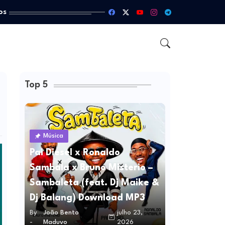
os
Top 5
Música
Pai Diesel x Ronaldo
Sambala x Bruno Misterio –
Sambaleta (feat. Dj Maike &
Dj Balang) Download MP3
By
João Bento
julho 23,
-
Maduvo
2026