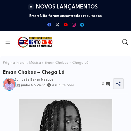
NOVOS LANÇAMENTOS
Error:
Não foram encontrados resultados
Página inicial
Música
Eman Chabas – Chega Lá
Eman Chabas – Chega Lá
By -
João Bento Maduvo
0
junho 07, 2026
0 minute read