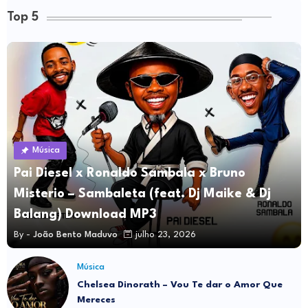
Top 5
Música
Pai Diesel x Ronaldo Sambala x Bruno
Misterio – Sambaleta (feat. Dj Maike & Dj
Balang) Download MP3
By -
João Bento Maduvo
julho 23, 2026
Música
Chelsea Dinorath – Vou Te dar o Amor Que
Mereces