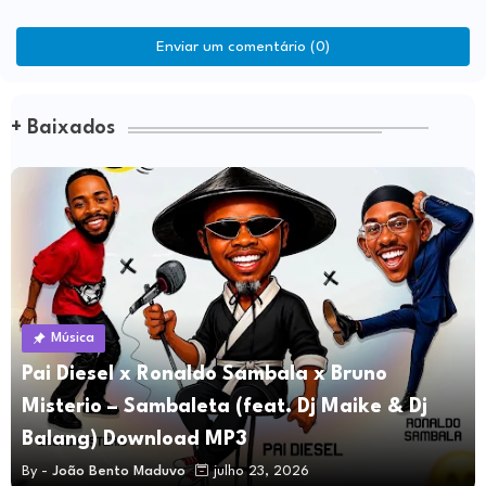
Enviar um comentário (0)
+ Baixados
Música
Pai Diesel x Ronaldo Sambala x Bruno
Misterio – Sambaleta (feat. Dj Maike & Dj
Balang) Download MP3
By -
João Bento Maduvo
julho 23, 2026