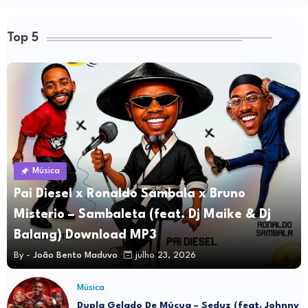
Top 5
Música
Pai Diesel x Ronaldo Sambala x Bruno
Misterio – Sambaleta (feat. Dj Maike & Dj
Balang) Download MP3
By -
João Bento Maduvo
julho 23, 2026
Música
Dupla Gelado De Múcua – Seduz (feat. Johnny