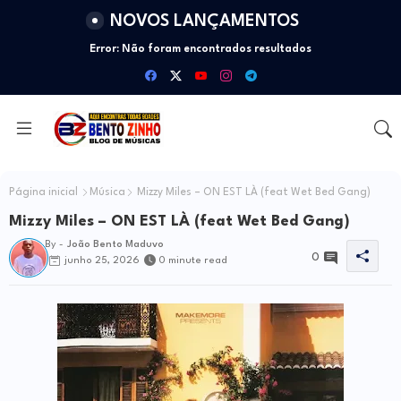
NOVOS LANÇAMENTOS
Error:
Não foram encontrados resultados
Página inicial
Música
Mizzy Miles – ON EST LÀ (feat Wet Bed Gang)
Mizzy Miles – ON EST LÀ (feat Wet Bed Gang)
By -
João Bento Maduvo
0
junho 25, 2026
0 minute read