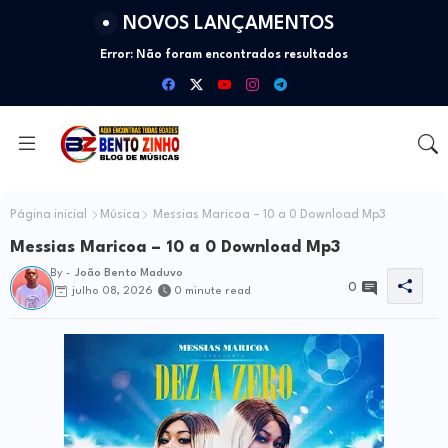
NOVOS LANÇAMENTOS
Error:
Não foram encontrados resultados
Página inicial
Música
Messias Maricoa – 10 a 0 Download Mp3
Messias Maricoa – 10 a 0 Download Mp3
By -
João Bento Maduvo
0
julho 08, 2026
0 minute read