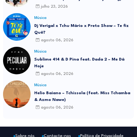
Download MP3
julho 23, 2026
Música
Dj Verigal x Tchu Mário x Preto Show – Te fiz
Quê?
agosto 06, 2026
Música
Sublime 414 & D Pina feat. Dada 2 – Me Dá
Hoje
agosto 06, 2026
Música
Helio Baiano – Tchissola (feat. Miss Tchamba
& Azmo Nawe)
agosto 06, 2026
Sobre nós
Contacte-nos
Política de Privacidade