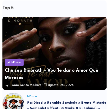
Top 5
Música
Chelsea Dinorath – Vou Te dar o Amor Que
Mereces
By -
João Bento Maduvo
agosto 06, 2026
Música
Pai Diesel x Ronaldo Sambala x Bruno Misterio
– Sambaleta (feat. Dj Maike & Dj Balang)