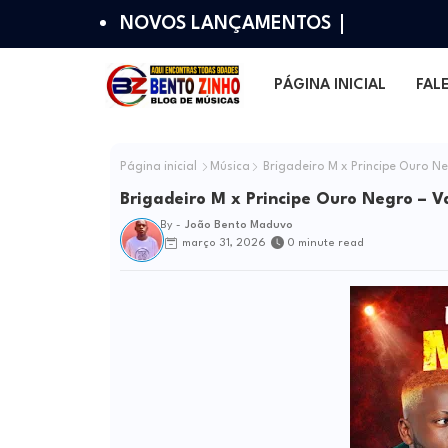
NOVOS LANÇAMENTOS
PÁGINA INICIAL
FAL
Página inicial
Música
Brigadeiro M x Principe Ouro 
Brigadeiro M x Principe Ouro Negro –
By -
João Bento Maduvo
março 31, 2026
0 minute read