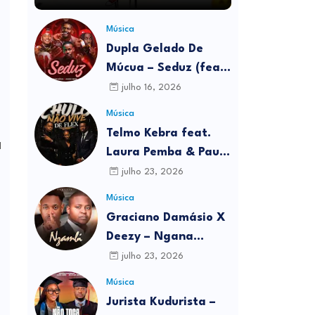
Música
Dupla Gelado De
Múcua – Seduz (feat.
Johnny Berry & Teo
julho 16, 2026
no Beat) Download
Música
MP3
Telmo Kebra feat.
d
Laura Pemba & Paulo
Kibrilha – Chulo Não
julho 23, 2026
Vive De Flex
Música
Download MP3
Graciano Damásio X
Deezy – Ngana
Zambi Download MP3
julho 23, 2026
Música
Jurista Kudurista –