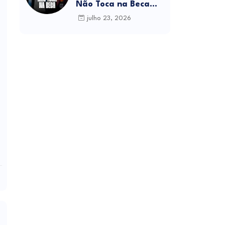
Não Toca na Beca
(feat. Anair Hebo &
julho 23, 2026
Skayler Mekie)
Download MP3