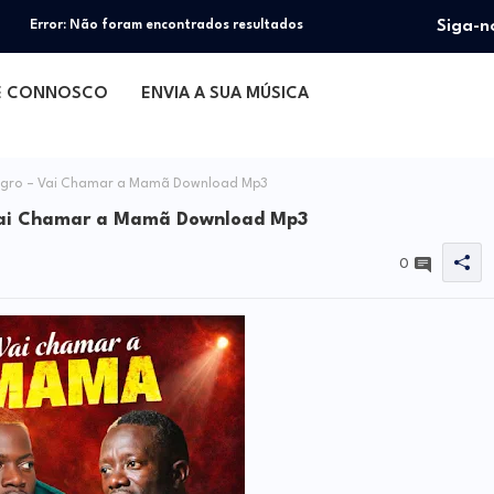
Siga-n
Error:
Não foram encontrados resultados
E CONNOSCO
ENVIA A SUA MÚSICA
Negro – Vai Chamar a Mamã Download Mp3
 Vai Chamar a Mamã Download Mp3
0