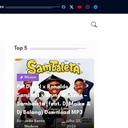
os
Top 5
Música
Pai Diesel x Ronaldo
Sambala x Bruno Misterio –
Sambaleta (feat. Dj Maike &
Dj Balang) Download MP3
By
João Bento
julho 23,
-
Maduvo
2026