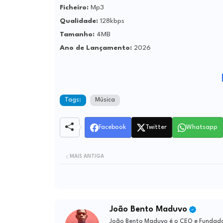
Ficheiro:
Mp3
Qualidade:
128kbps
Tamanho:
4MB
Ano de Lançamento:
2026
Tags:
Música
Facebook
Twitter
Whatsapp
MAIS ANTIGA
João Bento Maduvo
João Bento Maduvo é o CEO e Fundador 