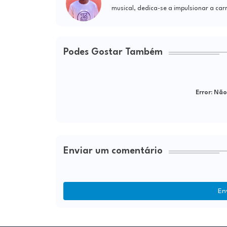
musical, dedica-se a impulsionar a car
Podes Gostar Também
Error:
Não 
Enviar um comentário
En