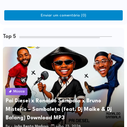
Enviar um comentário (0)
Top 5
Música
Pai Diesel x Ronaldo Sambala x Bruno
Misterio – Sambaleta (feat. Dj Maike & Dj
Balang) Download MP3
By -
João Bento Maduvo
julho 23, 2026