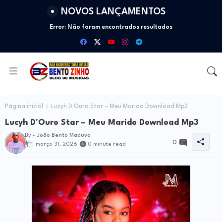
NOVOS LANÇAMENTOS
Error:
Não foram encontrados resultados
Página inicial
Lucyh D'Ouro Star – Meu Marido Download Mp3
Lucyh D'Ouro Star – Meu Marido Download Mp3
By -
João Bento Maduvo
0
março 31, 2026
0 minute read