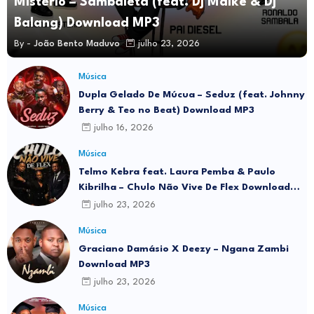
Misterio – Sambaleta (feat. Dj Maike & Dj
Balang) Download MP3
By -
João Bento Maduvo
julho 23, 2026
Música
Dupla Gelado De Múcua – Seduz (feat. Johnny
Berry & Teo no Beat) Download MP3
julho 16, 2026
Música
Telmo Kebra feat. Laura Pemba & Paulo
Kibrilha – Chulo Não Vive De Flex Download
MP3
julho 23, 2026
Música
Graciano Damásio X Deezy – Ngana Zambi
Download MP3
julho 23, 2026
Música